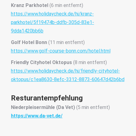
Kranz Parkhotel
(6 min entfernt)
https://www.holidaycheck.de/hi/kranz-
parkhotel/5f19474b-ddfb-305d-83e1-
9dda1420bb6b
Golf Hotel Bonn
(11 min entfernt)
https://www.golf-course-bonn.com/hotel.html
Friendly Cityhotel Oktopus
(8 min entfernt)
https://www.holidaycheck.de/hi/friendly-cityhotel-
oktopus/c1ea8630-8efc-3312-8873-60647d42b6bd
Resturantempfehlung
Niederpleisermühle (Da Vet)
(5 min entfernt)
https://www.da-vet.de/