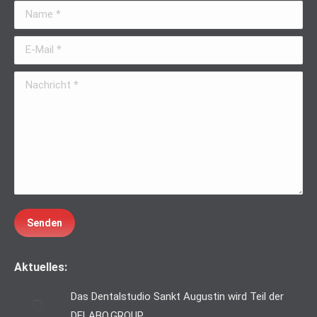
in
in
opens
Name *
new
new
in
window
window
new
E-Mail *
window
Nachricht *
Senden
Aktuelles:
Das Dentalstudio Sankt Augustin wird Teil der
DELABO.GROUP