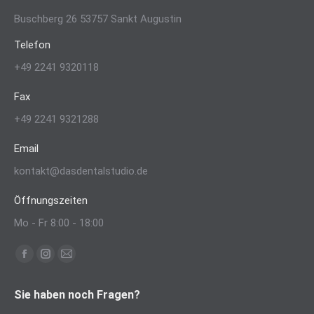
Buschberg 26 53757 Sankt Augustin
Telefon
+49 2241 9320118
Fax
+49 2241 9321288
Email
kontakt@dasdentalstudio.de
Öffnungszeiten
Mo - Fr 8:00 - 18:00
Finden Sie uns auf:
Facebook
Instagram
E-
page
page
Mail
Sie haben noch Fragen?
opens
opens
page