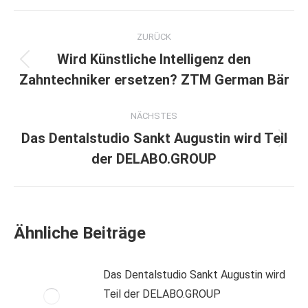
Kommentarnavigation
ZURÜCK
Wird Künstliche Intelligenz den
Vorheriger
Zahntechniker ersetzen? ZTM German Bär
Beitrag:
NÄCHSTES
Das Dentalstudio Sankt Augustin wird Teil
Nächster
der DELABO.GROUP
Beitrag:
Ähnliche Beiträge
Das Dentalstudio Sankt Augustin wird
Teil der DELABO.GROUP