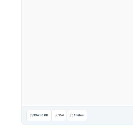
334.56 KB
154
1 Files