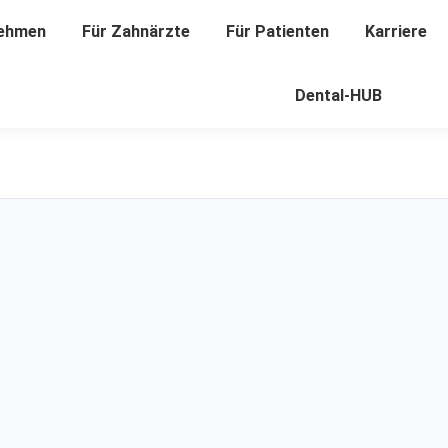
ehmen
nehmen
Für Zahnärzte
Für Zahnärzte
Für Patienten
Für Patienten
Karriere
Karriere
Dental-HUB
Dental-HUB