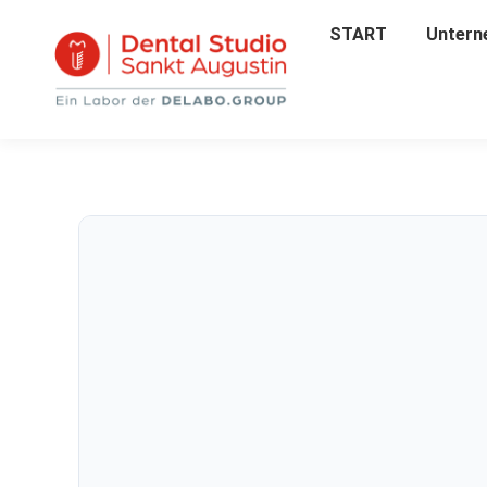
START
START
Untern
Unter