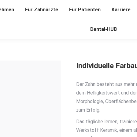
ehmen
nehmen
Für Zahnärzte
Für Zahnärzte
Für Patienten
Für Patienten
Karriere
Karriere
Dental-HUB
Dental-HUB
Individuelle Farb
Der Zahn besteht aus mehr a
dem Helligkeitswert und der
Morphologie, Oberflächenbe
zum Erfolg.
Das tägliche lernen, trainie
Werkstoff Keramik, einem al