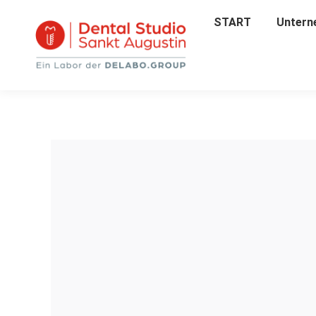
START
START
Untern
Unter