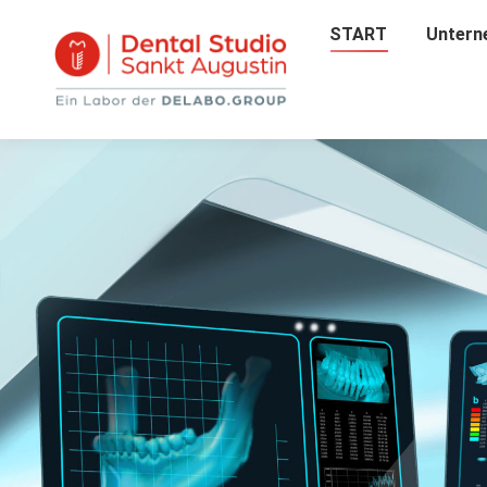
START
START
Untern
Unter