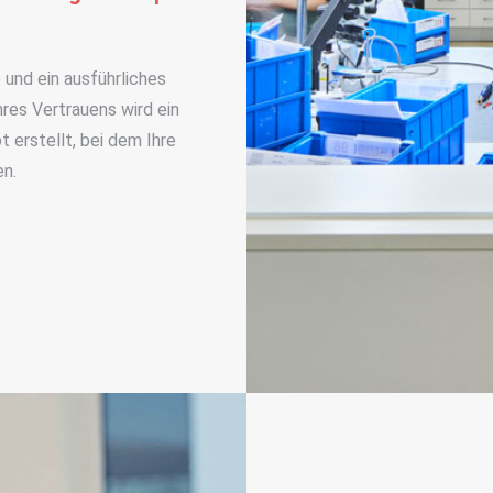
 und ein ausführliches
res Vertrauens wird ein
 erstellt, bei dem Ihre
en.
e