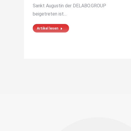
Sankt Augustin der DELABO.GROUP
en)
beigetreten ist…
r Tag
Artikel lesen