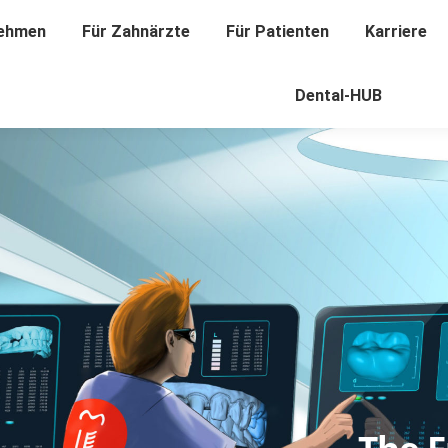
ehmen
nehmen
Für Zahnärzte
Für Zahnärzte
Für Patienten
Für Patienten
Karriere
Karriere
Dental-HUB
Dental-HUB