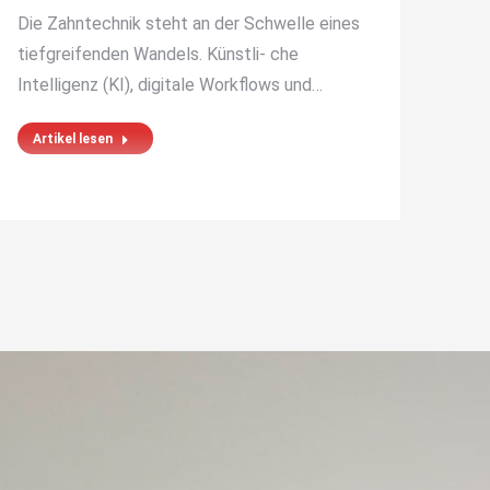
Die Zahntechnik steht an der Schwelle eines
ZAHN
tiefgreifenden Wandels. Künstli- che
Juni
Intelligenz (KI), digitale Workflows und…
Art
Artikel lesen