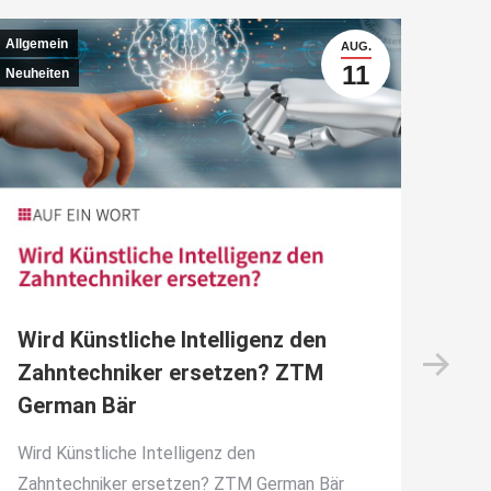
Allgemein
Allgem
AUG.
11
Neuheiten
Wird Künstliche Intelligenz den
Was
Zahntechniker ersetzen? ZTM
aus
German Bär
Bär
Wird Künstliche Intelligenz den
Wie 
Zahntechniker ersetzen? ZTM German Bär
Labo