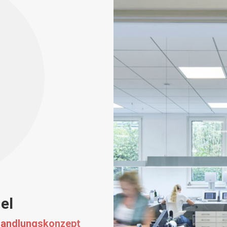
el
ehandlungskonzept