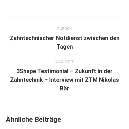
Kommentarnavigation
ZURÜCK
Zahntechnischer Notdienst zwischen den
Vorheriger
Tagen
Beitrag:
NÄCHSTES
3Shape Testimonial – Zukunft in der
Nächster
Zahntechnik – Interview mit ZTM Nikolas
Beitrag:
Bär
Ähnliche Beiträge