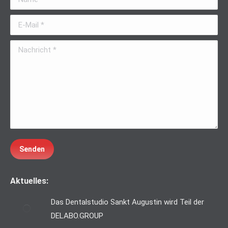
new
new
in
window
window
new
E-Mail *
window
Nachricht *
Senden
Aktuelles:
Das Dentalstudio Sankt Augustin wird Teil der
DELABO.GROUP