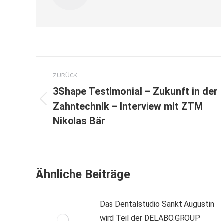
Kommentarnavigation
ZURÜCK
3Shape Testimonial – Zukunft in der
Vorheriger
Zahntechnik – Interview mit ZTM
Beitrag:
Nikolas Bär
Ähnliche Beiträge
Das Dentalstudio Sankt Augustin
wird Teil der DELABO.GROUP