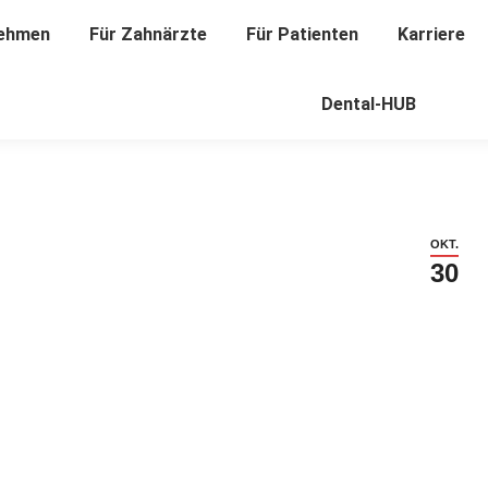
ehmen
nehmen
Für Zahnärzte
Für Zahnärzte
Für Patienten
Für Patienten
Karriere
Karriere
Dental-HUB
Dental-HUB
OKT.
30