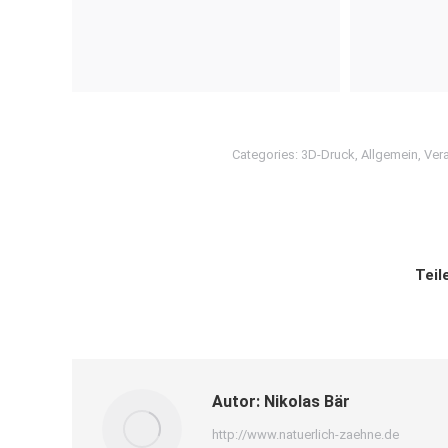
Categories:
3D-Druck
,
Allgemein
,
Ver
Teil
Autor:
Nikolas Bär
http://www.natuerlich-zaehne.de