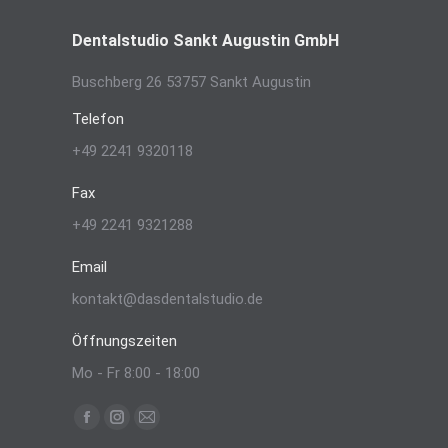
Dentalstudio Sankt Augustin GmbH
Buschberg 26 53757 Sankt Augustin
Telefon
+49 2241 9320118
Fax
+49 2241 9321288
Email
kontakt@dasdentalstudio.de
Öffnungszeiten
Mo - Fr 8:00 - 18:00
Finden Sie uns auf:
Facebook
Instagram
E-