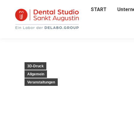
START
START
Untern
Unter
3D-Druck
Allgemein
Veranstaltungen