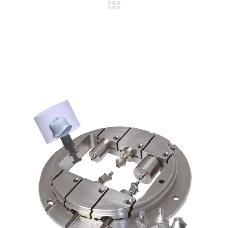
Next
project: