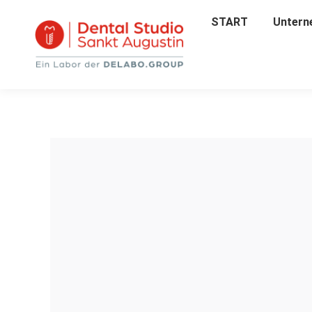
START
START
Untern
Unter