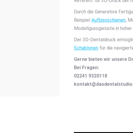
Referent für 3D-Druck der ri
Durch die Generative Fertig
Beispiel
Aufbissschienen
, M
Modellgussgerüste in hoher 
Der 3D-Dentaldruck ermöglic
Schablonen
für die navigiert
Gerne bieten wir unsere Dr
Bei Fragen:
02241 9320118
kontakt@dasdentalstudio