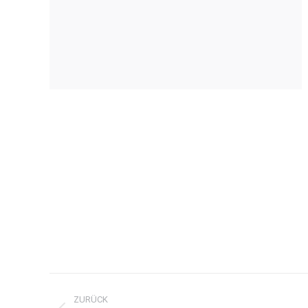
Project
ZURÜCK