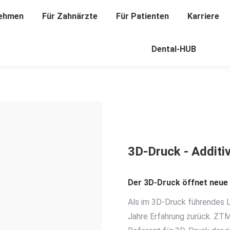
ehmen
nehmen
Für Zahnärzte
Für Zahnärzte
Für Patienten
Für Patienten
Karriere
Karriere
Dental-HUB
Dental-HUB
3D-Druck - Additi
Der 3D-Druck öffnet neue
Als im 3D-Druck führendes L
Jahre Erfahrung zurück. ZTM 