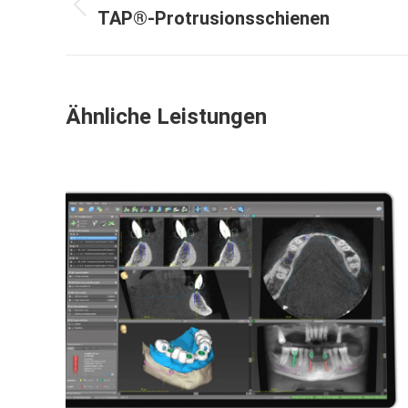
navigation
Previous
TAP®-Protrusionsschienen
project:
Ähnliche Leistungen