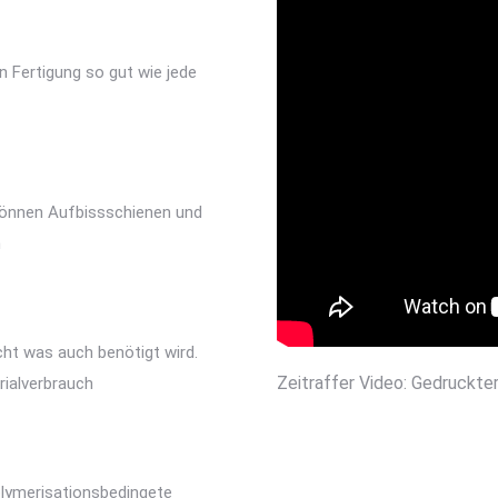
n Fertigung so gut wie jede
 können Aufbissschienen und
n
cht was auch benötigt wird.
Zeitraffer Video: Gedruckte
rialverbrauch
polymerisationsbedingete